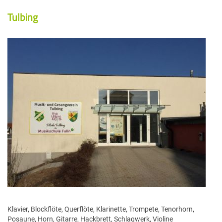
Rückblick
Ensembles / Orchester / Bands
Musikschule
Lehrerinnen und Lehrer
Tulbing
Chor & Gesang
Schulkooperationen
Ensembles
Gratulationen
Filialen
Sekretariat
Ergänzungsfächer
Orchester
Verschiedenes
Geschichte
Elternverein
Bands
Büro, Tarife, Formulare
Förderer & Links
Reinigung
Klavier, Blockflöte, Querflöte, Klarinette, Trompete, Tenorhorn,
Posaune, Horn, Gitarre, Hackbrett, Schlagwerk, Violine