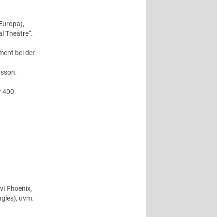
Europa),
l Theatre“.
ment bei der
rsson.
r 400
vi Phoenix,
gles), uvm.