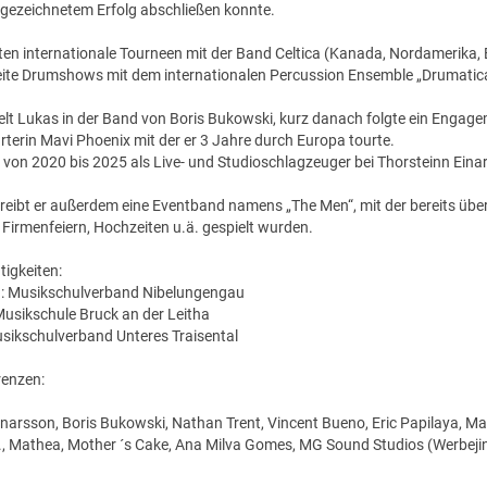
gezeichnetem Erfolg abschließen konnte.
ten internationale Tourneen mit der Band Celtica (Kanada, Nordamerika, 
ite Drumshows mit dem internationalen Percussion Ensemble „Drumatica
ielt Lukas in der Band von Boris Bukowski, kurz danach folgte ein Engage
rterin Mavi Phoenix mit der er 3 Jahre durch Europa tourte.
e von 2020 bis 2025 als Live- und Studioschlagzeuger bei Thorsteinn Eina
treibt er außerdem eine Eventband namens „The Men“, mit der bereits übe
 Firmenfeiern, Hochzeiten u.ä. gespielt wurden.
tigkeiten:
 : Musikschulverband Nibelungengau
usikschule Bruck an der Leitha
usikschulverband Unteres Traisental
renzen:
inarsson, Boris Bukowski, Nathan Trent, Vincent Bueno, Eric Papilaya, Ma
 Mathea, Mother ´s Cake, Ana Milva Gomes, MG Sound Studios (Werbejin