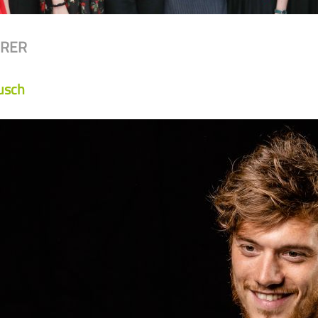
HRER
usch