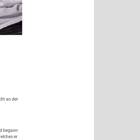
ht an der
nd begann
elches er