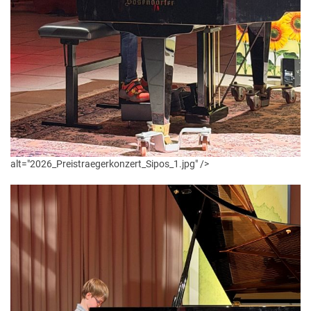
alt="2026_Preistraegerkonzert_Sipos_1.jpg" />