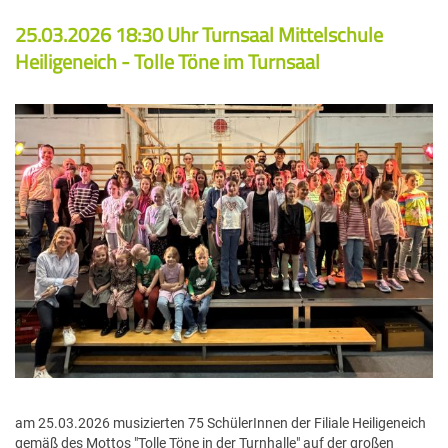
Rückblick
Ensembles / Orchester / Bands
Musikschule
Lehrerinnen und Lehrer
25.03.2026 18:30 Uhr Turnsaal Mittelschule
Chor & Gesang
Schulkooperationen
Ensembles
Gratulationen
Heiligeneich - Tolle Töne im Turnsaal
Filialen
Sekretariat
Ergänzungsfächer
Orchester
Verschiedenes
Geschichte
Elternverein
Bands
Büro, Tarife, Formulare
Förderer & Links
Reinigung
am 25.03.2026 musizierten 75 SchülerInnen der Filiale Heiligeneich
gemäß des Mottos "Tolle Töne in der Turnhalle" auf der großen