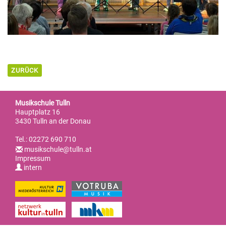
ZURÜCK
Musikschule Tulln
Hauptplatz 16
3430 Tulln an der Donau
Tel.: 02272 690 710
musikschule@tulln.at
Impressum
intern