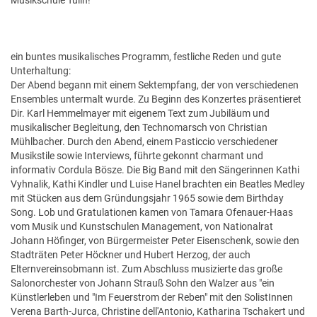
Musikschule Tulln!
ein buntes musikalisches Programm, festliche Reden und gute
Unterhaltung:
Der Abend begann mit einem Sektempfang, der von verschiedenen
Ensembles untermalt wurde. Zu Beginn des Konzertes präsentieret
Dir. Karl Hemmelmayer mit eigenem Text zum Jubiläum und
musikalischer Begleitung, den Technomarsch von Christian
Mühlbacher. Durch den Abend, einem Pasticcio verschiedener
Musikstile sowie Interviews, führte gekonnt charmant und
informativ Cordula Bösze. Die Big Band mit den Sängerinnen Kathi
Vyhnalik, Kathi Kindler und Luise Hanel brachten ein Beatles Medley
mit Stücken aus dem Gründungsjahr 1965 sowie dem Birthday
Song. Lob und Gratulationen kamen von Tamara Ofenauer-Haas
vom Musik und Kunstschulen Management, von Nationalrat
Johann Höfinger, von Bürgermeister Peter Eisenschenk, sowie den
Stadträten Peter Höckner und Hubert Herzog, der auch
Elternvereinsobmann ist. Zum Abschluss musizierte das große
Salonorchester von Johann Strauß Sohn den Walzer aus "ein
Künstlerleben und "Im Feuerstrom der Reben" mit den SolistInnen
Verena Barth-Jurca, Christine dell'Antonio, Katharina Tschakert und